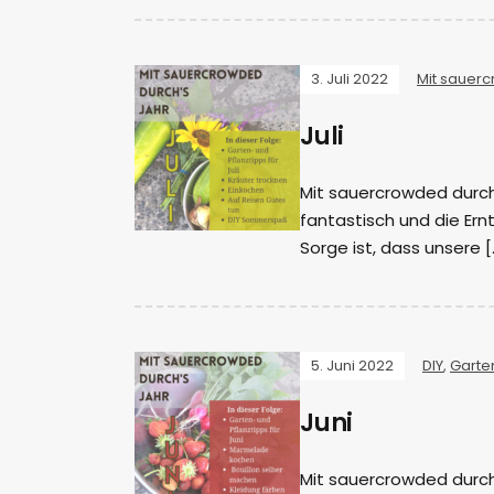
3. Juli 2022
Mit sauerc
Juli
Mit sauercrowded durch’
fantastisch und die Ern
Sorge ist, dass unsere [
5. Juni 2022
DIY
,
Garte
Juni
Mit sauercrowded durch’s