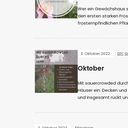
Wer ein Gewächshaus sei
den ersten starken Frö
frostempfindlichen Pfla
3. Oktober 2022
DIY
,
G
Oktober
Mit sauercrowded durch
Häuser ein. Decken und
und insgesamt rückt un
2. Oktober 2022
Allgemein