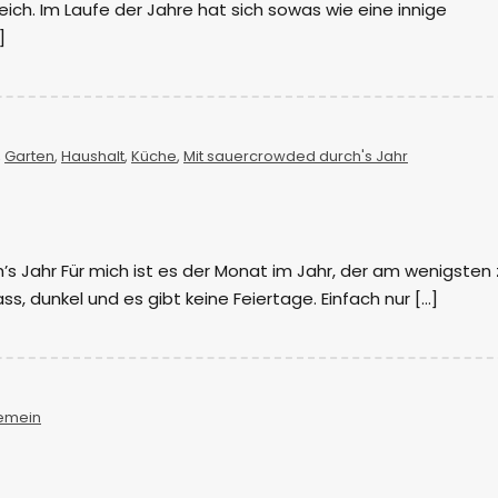
eich. Im Laufe der Jahre hat sich sowas wie eine innige
]
,
Garten
,
Haushalt
,
Küche
,
Mit sauercrowded durch's Jahr
s Jahr Für mich ist es der Monat im Jahr, der am wenigsten 
nass, dunkel und es gibt keine Feiertage. Einfach nur […]
gemein