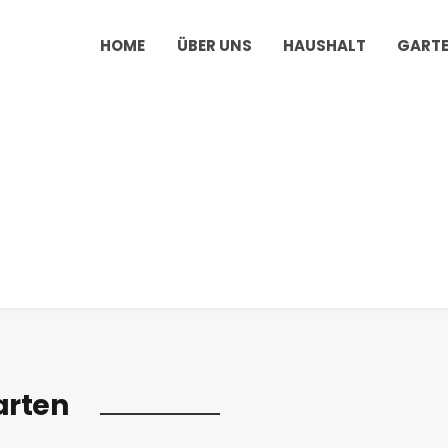
HOME
ÜBER UNS
HAUSHALT
GART
rten