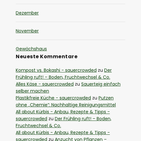
Dezember
November
Gewächshaus
Neueste Kommentare
Kompost vs. Bokashi - sauercrowded
zu
Der
Frühling ruft! – Boden, Fruchtwechsel & Co.
Alles Käse - sauercrowded
zu
Sauerteig einfach
selber machen
Plastikfreie Küche - sauercrowded
zu
Putzen
ohne „Chemie“: Nachhaltige Reinigungsmittel
All about Kürbis - Anbau, Rezepte & Tipps -
sauercrowded
zu
Der Frühling ruft! – Boden,
Fruchtwechsel & Co.
All about Kürbis - Anbau, Rezepte & Tipps -
sauercrowded
zu
Anzucht von Pflanzen –