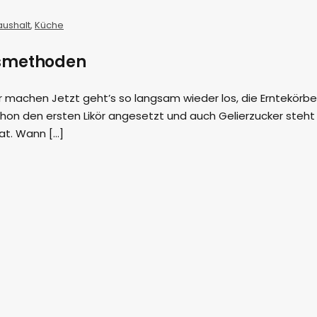
aushalt
,
Küche
smethoden
r machen Jetzt geht’s so langsam wieder los, die Erntekörbe
schon den ersten Likör angesetzt und auch Gelierzucker steht 
t. Wann […]