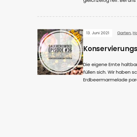
gleichzeitig reif. Bei uns
13. Juni 2021
Garten
,
H
Konservierung
Die eigene Ernte haltba
füllen sich. Wir haben 
Erdbeermarmelade para