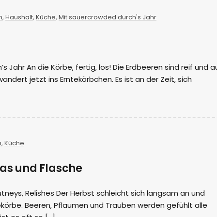
n
,
Haushalt
,
Küche
,
Mit sauercrowded durch's Jahr
 Jahr An die Körbe, fertig, los! Die Erdbeeren sind reif und 
dert jetzt ins Erntekörbchen. Es ist an der Zeit, sich
n
,
Küche
las und Flasche
tneys, Relishes Der Herbst schleicht sich langsam an und
ekörbe. Beeren, Pflaumen und Trauben werden gefühlt alle