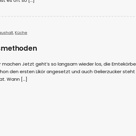
 ist es oft so […]
aushalt
,
Küche
smethoden
r machen Jetzt geht’s so langsam wieder los, die Erntekörbe
schon den ersten Likör angesetzt und auch Gelierzucker steht 
t. Wann […]