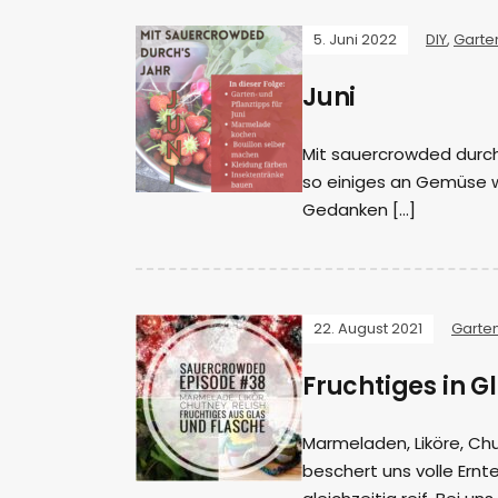
5. Juni 2022
DIY
,
Garte
Juni
Mit sauercrowded durch’s
so einiges an Gemüse wan
Gedanken […]
22. August 2021
Garte
Fruchtiges in G
Marmeladen, Liköre, Chu
beschert uns volle Ernt