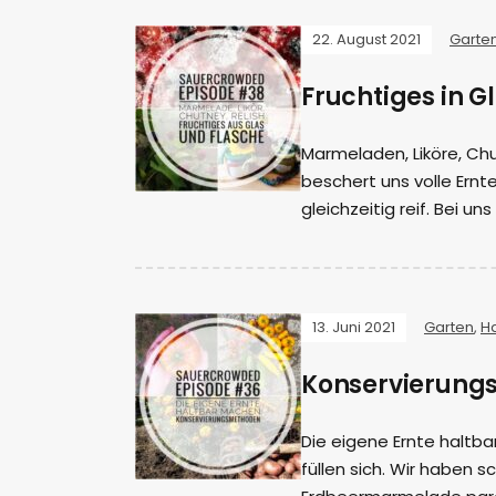
22. August 2021
Garte
Fruchtiges in G
Marmeladen, Liköre, Chu
beschert uns volle Ernt
gleichzeitig reif. Bei uns
13. Juni 2021
Garten
,
H
Konservierung
Die eigene Ernte haltba
füllen sich. Wir haben 