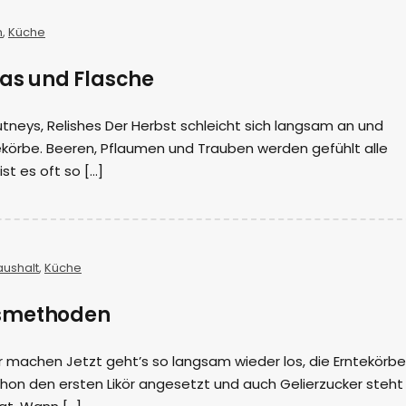
n
,
Küche
las und Flasche
tneys, Relishes Der Herbst schleicht sich langsam an und
ekörbe. Beeren, Pflaumen und Trauben werden gefühlt alle
 ist es oft so […]
aushalt
,
Küche
smethoden
r machen Jetzt geht’s so langsam wieder los, die Erntekörbe
schon den ersten Likör angesetzt und auch Gelierzucker steht 