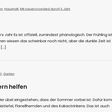
en
,
Haushalt
,
Mit sauercrowded durch's Jahr
 Jahr Es ist offiziell, zumindest phänologisch. Der Frühling is
en wissen das scheinbar noch nicht, aber die dunkle Zeit ist
 […]
IY
,
Garten
ern helfen
er übel eingestehen, dass der Sommer vorbei ist. Dafür ko
istiefel, Flanellhemden und des Kakaotrinkens. Das ist auch