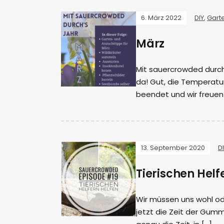
6. März 2022
DIY
,
Gart
März
Mit sauercrowded durch’s
da! Gut, die Temperatur
beendet und wir freuen
13. September 2020
D
Tierischen Helf
Wir müssen uns wohl od
jetzt die Zeit der Gumm